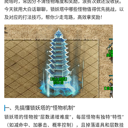
爬塔时，常因分不清怪物难度和奖励，浪费次数还没收获。
今天就用大白话聊聊，锁妖塔中哪些怪物值得优先挑战，以
及对应的打法技巧，帮你少走弯路，高效拿奖励！
一、先搞懂锁妖塔的“怪物机制”
锁妖塔的怪物按“层数递增难度”，每层怪物有独特“特性”
（如减命中、加暴击、概率控制），且掉落道具和层数挂