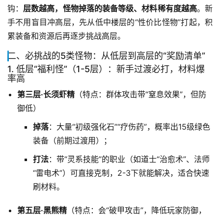
钩：
层数越高，怪物掉落的装备等级、材料稀有度越高
。新
手不用盲目冲高层，先从低中楼层的“性价比怪物”打起，积
累装备和资源后再逐步挑战高层。
二、必挑战的5类怪物：从低层到高层的“奖励清单”
1. 低层“福利怪”（1-5层）：新手过渡必打，材料爆
率高
第三层·长须虾精
（特点：群体攻击带“窒息效果”，但防
御低）
掉落
：大量“初级强化石”“疗伤药”，概率出15级绿色
装备（前期过渡用）；
打法
：带“灵系技能”的职业（如道士“治愈术”、法师
“雷电术”）可直接克制，2-3下就能解决，适合快速
刷材料。
第五层·黑熊精
（特点：会“破甲攻击”，降低玩家防御，