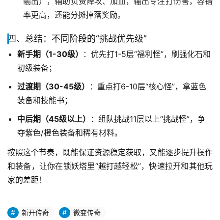
输出），辅助负责降攻、加血，输出专注打伤害，容错
率更高，还能分摊掉落奖励。
四、总结：不同阶段的“挑战优先级”
新手期（1-30级）
：优先打1-5层“福利怪”，刷强化石和
初级装备；
过渡期（30-45级）
：重点打6-10层“核心怪”，拿蓝色
装备和技能书；
中后期（45级以上）
：组队挑战11层以上“挑战怪”，争
夺紫色/橙色装备和稀有材料。
按照这个节奏，既能保证资源稳定获取，又能逐步提升操作
和装备，让你在锁妖塔里“越打越轻松”，快速拉开和其他玩
家的差距！
新开传奇
微变传奇