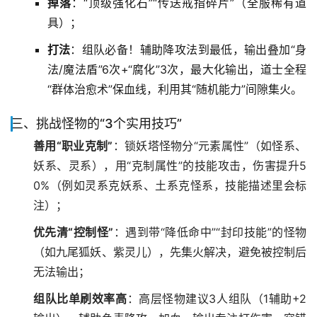
掉落
：“顶级强化石”“传送戒指碎片”（全服稀有道
具）；
打法
：组队必备！辅助降攻法到最低，输出叠加“身
法/魔法盾”6次+“腐化”3次，最大化输出，道士全程
“群体治愈术”保血线，利用其“随机能力”间隙集火。
三、挑战怪物的“3个实用技巧”
善用“职业克制”
：锁妖塔怪物分“元素属性”（如怪系、
妖系、灵系），用“克制属性”的技能攻击，伤害提升5
0%（例如灵系克妖系、土系克怪系，技能描述里会标
注）；
优先清“控制怪”
：遇到带“降低命中”“封印技能”的怪物
（如九尾狐妖、紫灵儿），先集火解决，避免被控制后
无法输出；
组队比单刷效率高
：高层怪物建议3人组队（1辅助+2