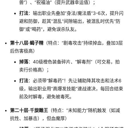
兽”）、“祝福油”（提升武器幸运值）；
打法
：输出职业先叠加“身法/魔法盾”3-6次，提升闪
避和防御，趁其“混乱”间隙输出，被混乱时优先“防
御”或“喝药”，避免误杀队友。
第十八层·蝎子精
（特点：“剧毒攻击”持续掉血，叠加3层
后伤害极高）
掉落
：40级橙色装备碎片、“解毒剂”（可交易，拍
卖行价格高）；
打法
：必须带“解毒药”！先让辅助降其攻击和法术6
级，输出职业用“高爆发技能”速战速决，每回合结束
前及时解毒，避免被毒死。
第二十层·千旋雕王
（特点：“未知能力”随机触发（如减
抗性、加暴击），但血魔厚）