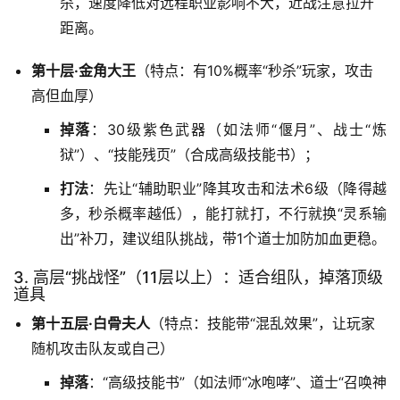
杀，速度降低对远程职业影响不大，近战注意拉开
距离。
第十层·金角大王
（特点：有10%概率“秒杀”玩家，攻击
高但血厚）
掉落
：30级紫色武器（如法师“偃月”、战士“炼
狱”）、“技能残页”（合成高级技能书）；
打法
：先让“辅助职业”降其攻击和法术6级（降得越
多，秒杀概率越低），能打就打，不行就换“灵系输
出”补刀，建议组队挑战，带1个道士加防加血更稳。
3. 高层“挑战怪”（11层以上）：适合组队，掉落顶级
道具
第十五层·白骨夫人
（特点：技能带“混乱效果”，让玩家
随机攻击队友或自己）
掉落
：“高级技能书”（如法师“冰咆哮”、道士“召唤神