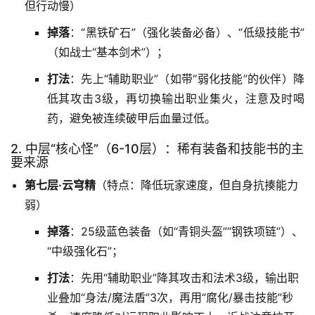
但行动慢）
掉落
：“黑铁矿石”（强化装备必备）、“低级技能书”
（如战士“基本剑术”）；
打法
：先上“辅助职业”（如带“弱化技能”的伙伴）降
低其攻击3级，再切换输出职业集火，注意及时喝
药，避免被连续破甲后血量过低。
2. 中层“核心怪”（6-10层）：稀有装备和技能书的主
要来源
第七层·云穹精
（特点：降低玩家速度，但自身抗揍能力
弱）
掉落
：25级蓝色装备（如“青铜头盔”“钢铁项链”）、
“中级强化石”；
打法
：先用“辅助职业”降其攻击和法术3级，输出职
业叠加“身法/魔法盾”3次，再用“腐化/暴击技能”秒