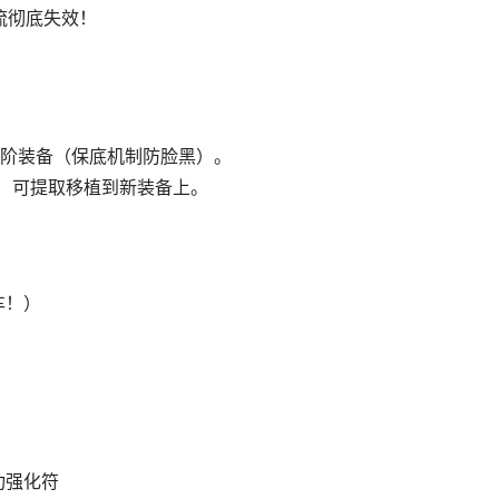
流彻底失效！
高阶装备（保底机制防脸黑）。
"）可提取移植到新装备上。
！
车！）
功强化符