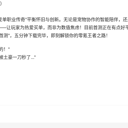
成）
微变单职业传奇"平衡怀旧与创新。无论是宠物协作的智能陪伴，还
——让玩家为热爱买单，而非为数值焦虑！目前首测正在有点好
首测"，五分钟下载完毕，即刻解锁你的零氪王者之路！
的！"
豪一刀秒了..."