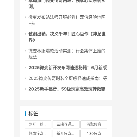
本周热门微变传奇网站：独家心法系统实
测，
微变发布站法师开服必看！双倍经验地图
+技
仗剑出鞘，狭义千年！匠心巨作《神龙世
界》
微变私服爆款活动实测：行会集体上瘾的
玩法
2025微变新开发布网速通秘籍：6月新版
2025微变传奇时装全屏吸怪速成指南：等
2025新手福音：59级玩家高效玩转微变
标签
刚开一秒传奇
三端互通传奇
沉默传奇
。
热血传奇私服
新开传奇私服
1.80传奇