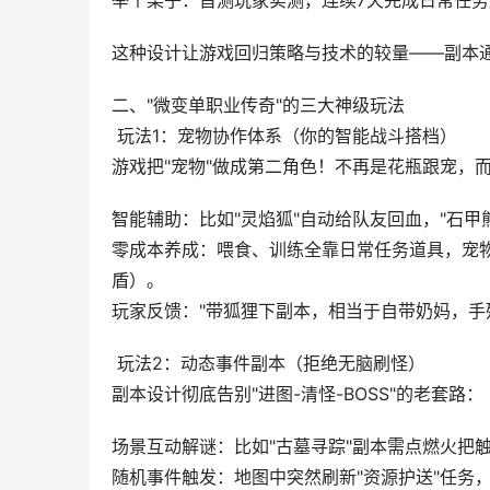
举个栗子：首测玩家实测，连续7天完成日常任务
这种设计让游戏回归策略与技术的较量——副本
二、"微变单职业传奇"的三大神级玩法
 玩法1：宠物协作体系（你的智能战斗搭档）
游戏把"宠物"做成第二角色！不再是花瓶跟宠，
智能辅助：比如"灵焰狐"自动给队友回血，"石甲
零成本养成：喂食、训练全靠日常任务道具，宠物
盾）。
玩家反馈："带狐狸下副本，相当于自带奶妈，手
 玩法2：动态事件副本（拒绝无脑刷怪）
副本设计彻底告别"进图-清怪-BOSS"的老套路：
场景互动解谜：比如"古墓寻踪"副本需点燃火把
随机事件触发：地图中突然刷新"资源护送"任务