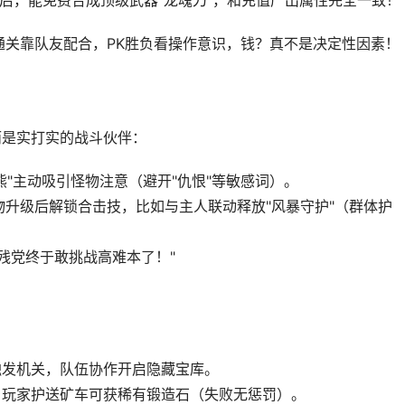
后，能免费合成顶级武器"龙魂刀"，和充值产出属性完全一致！
通关靠队友配合，PK胜负看操作意识，钱？真不是决定性因素！
而是实打实的战斗伙伴：
熊"主动吸引怪物注意（避开"仇恨"等敏感词）。
升级后解锁合击技，比如与主人联动释放"风暴守护"（群体护
残党终于敢挑战高难本了！"
触发机关，队伍协作开启隐藏宝库。
，玩家护送矿车可获稀有锻造石（失败无惩罚）。