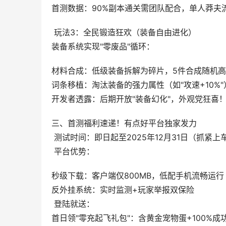
首测数据：90%副本通关需团队配合，单人莽夫
 玩法3：全民锻造狂欢（装备自由进化）
装备系统实现"零废品"循环：
材料合成：低级装备拆解为碎片，5件合成随机
词条移植：淘汰装备的强力属性（如"攻速+10%
开发者透露：后期开放"装备幻化"，外观党狂喜
三、首测福利速递！有点好平台独家发力
 测试时间：即日起至2025年12月31日（抓紧上
 平台优势：
秒级下载：客户端仅800MB，低配手机流畅运行
反外挂系统：实时监测+玩家举报双保险
 登陆就送：
首日领"零充起飞礼包"：含黄金宠物蛋+100%成