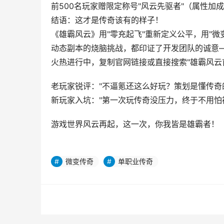
前500名玩家赠限定称号"风云先驱者"（属性加
结语：这才是传奇该有的样子！
《雄霸风云》用"零充起飞"重新定义公平，用"
动态副本的烧脑挑战，都印证了开发团队的诚意
火热进行中，复制官网链接或直接搜索"雄霸风云
老玩家锐评："不逼氪还这么好玩？策划是懂传奇
新玩家入坑："第一次玩传奇没压力，终于不用怕被土
游戏世界风云再起，这一次，你我皆是雄霸者！
微变传奇
单职业传奇