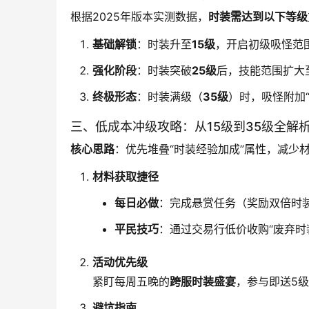
根据2025年版本实测数据，
时装需达到以下等级
基础解锁
：时装升至
15级
，开启初级吸怪范
强化阶段
：时装突破
25级
后，技能范围扩大
终极形态
：时装满级（
35级
）时，吸怪附加“
三、低成本冲级攻略：从15级到35级全解
核心思路
：优先堆叠“时装经验加成”属性，减少
材料获取捷径
每日必做
：完成悬赏任务（奖励双倍时装
平民技巧
：通过交易行低价收购“废弃时
活动优先级
紧盯每周五晚的
跨服时装盛宴
，参与即送5级
避坑指南