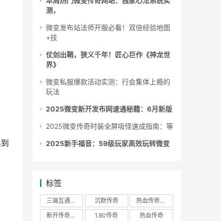
本周热门微变传奇网站：独家心法系统实
测，
微变发布站法师开服必看！双倍经验地图
+技
仗剑出鞘，狭义千年！匠心巨作《神龙世
界》
微变私服爆款活动实测：行会集体上瘾的
玩法
2025微变新开发布网速通秘籍：6月新版
2025微变传奇时装全屏吸怪速成指南：等
集到
2025新手福音：59级玩家高效玩转微变
标签
三端互通传奇
沉默传奇
热血传奇私服
新开传奇私服
1.80传奇
热血传奇