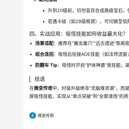
升到20级前，切勿盲目合成高级宝石，
若遇卡级（如28级瓶颈），可切换至低
四、实战应用：吸怪技能如何收益最大化？
场景适配
：推荐在“魔龙巢穴”“远古遗迹”等高
组合连招
：吸怪后衔接AOE技能（如法师流星
防翻车 Tip
：吸怪时开启“护体神盾”类技能，
结语
在
微变传奇
中，时装升级绝非“无脑堆资源”，而
屏吸怪技能，实现从“单点突破”到“全屏清场”
微变传奇