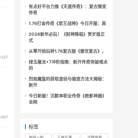
有点好平台力推《天道传奇》：复古微变
传奇
1.76打金传奇《君王战神》今日开服：高
2026新年必玩！《财神降临》贺岁版正
式
从零开始玩转1.76复古服《傲世复古》，
537
绿玉屠龙+7冲阶指南：新开传奇突破难点
的
烈焰魔盔的获取途径与锻造方法大揭秘：
新开
今日新服！沉默单职业传奇《绝影神器》
全网
927
标签
刚开一秒传奇
三端互通传奇
沉默传奇