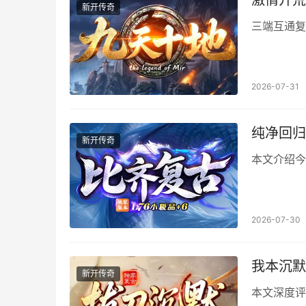
激情开荒
新开传奇
三端互通复
2026-07-31
纯净回归
新开传奇
本文介绍今
2026-07-30
我本沉默
新开传奇
本文深度评