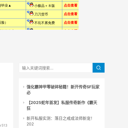
强化霸神甲零破碎秘籍！新开传奇SF玩家
必
【2025蛇年首发】私服传奇新作《霸天
狂
新开私服实测：落日之戒成法师新宠！
202
513