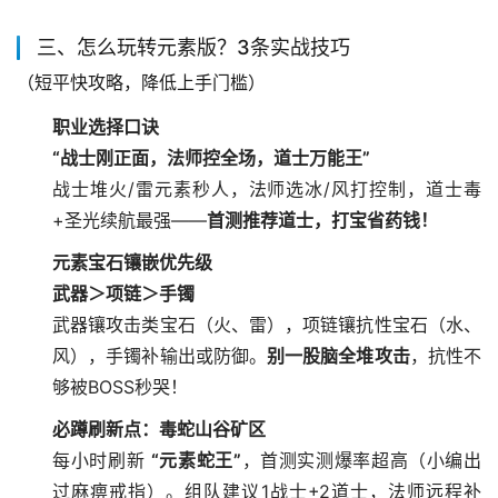
三、怎么玩转元素版？3条实战技巧
（短平快攻略，降低上手门槛）
职业选择口诀
“战士刚正面，法师控全场，道士万能王”
战士堆火/雷元素秒人，法师选冰/风打控制，道士毒
+圣光续航最强——
首测推荐道士，打宝省药钱！
元素宝石镶嵌优先级
武器＞项链＞手镯
武器镶攻击类宝石（火、雷），项链镶抗性宝石（水、
风），手镯补输出或防御。
别一股脑全堆攻击
，抗性不
够被BOSS秒哭！
必蹲刷新点：毒蛇山谷矿区
每小时刷新
“元素蛇王”
，首测实测爆率超高（小编出
过麻痹戒指）。组队建议1战士+2道士，法师远程补