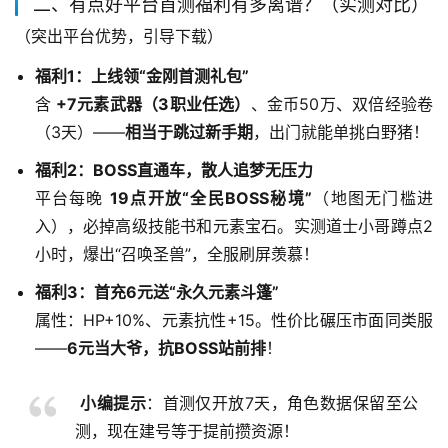
二、有点好平台首测福利有多离谱？（实测对比）
（突出平台优势，引导下载）
福利1：上线领“金刚首测礼包”
含
+7元素武器（3职业任选）
、金币50万、双倍经验卷
（3天）——
相当于跳过新手期
，出门就能单挑白野猪！
福利2：BOSS直通车，散人追梦无压力
平台每晚
19点开放“全民BOSS秘境”
（地图无门槛进
入），必掉高级技能书和元素宝石。实测道士小哥蹲点2
小时，爆出“召唤圣兽”，全服刷屏羡慕！
福利3：首充6元送“永久元素斗篷”
属性：HP+10%、元素抗性+15。性价比碾压市面同类服
——
6元当大爷，抗BOSS站前排
！
小编提示
：首测仅开放7天，角色数据保留至公
测，现在建号等于提前攒资源！