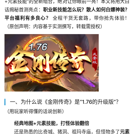
+元素技能”的全新组合，绝对让你眼前一亮！本文将用大白
话揭秘首测亮点：
职业新技能怎么玩？散人如何白嫖神装？
平台福利有多良心？
 全程干货无套路，带你抢先体验！
（原创声明：内容基于实测撰写，转载需授权）
一、为什么说《金刚传奇》是“1.76的升级版”？
（用玩家听得懂的话说创新）
经典地图+元素技能，打怪体验翻倍
还是熟悉的比奇城、猪洞、祖玛寺庙，但怪物多了
元素