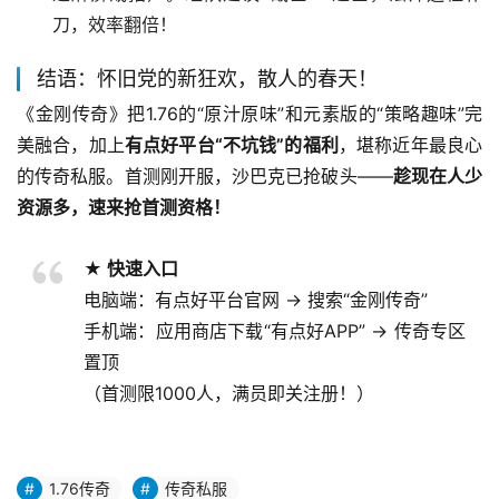
刀，效率翻倍！
结语：怀旧党的新狂欢，散人的春天！
《金刚传奇》把1.76的“原汁原味”和元素版的“策略趣味”完
美融合，加上
有点好平台“不坑钱”的福利
，堪称近年最良心
的传奇私服。首测刚开服，沙巴克已抢破头——
趁现在人少
资源多，速来抢首测资格！
★ 快速入口
电脑端：有点好平台官网 → 搜索“金刚传奇”
手机端：应用商店下载“有点好APP” → 传奇专区
置顶
（首测限1000人，满员即关注册！）
1.76传奇
传奇私服