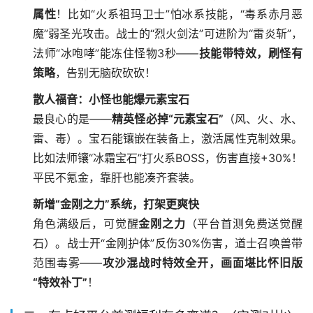
属性
！比如“火系祖玛卫士”怕冰系技能，“毒系赤月恶
魔”弱圣光攻击。战士的“烈火剑法”可进阶为“雷炎斩”，
法师“冰咆哮”能冻住怪物3秒——
技能带特效，刷怪有
策略
，告别无脑砍砍砍！
散人福音：小怪也能爆元素宝石
最良心的是——
精英怪必掉“元素宝石”
（风、火、水、
雷、毒）。宝石能镶嵌在装备上，激活属性克制效果。
比如法师镶“冰霜宝石”打火系BOSS，伤害直接+30%！
平民不氪金，靠肝也能凑齐套装。
新增“金刚之力”系统，打架更爽快
角色满级后，可觉醒
金刚之力
（平台首测免费送觉醒
石）。战士开“金刚护体”反伤30%伤害，道士召唤兽带
范围毒雾——
攻沙混战时特效全开，画面堪比怀旧版
“特效补丁”
！