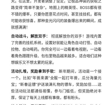
天。在这里，开发者调整了设定，让极品神装的获取之
路变得“简单不复杂”。地图上的精英怪、BOSS都有很
不错的爆率，只要你愿意花点时间，甚至挂挂机，都有
可能收获惊喜，那种金光闪闪的装备爆出来的瞬间，成
就感满满！
自动战斗，解放双手：
彻底解放你的双手！游戏内置
了完善的挂机系统，设置好就能让角色自动打怪、自动
捡物、自动喝药。你完全可以一边看着电视剧，一边看
着角色蹭蹭升级、包包里物品越来越多，适合咱们这种
想娱乐又不想太累的玩家。
活动扎堆，奖励拿到手软：
新年期间，活动是一个接
一个。比如“年兽来袭”全服一起打年兽，瓜分海量元
宝；“新春运镖”护送装满礼物的镖车，奖励加倍……这
些活动玩法都通俗易懂，参与门槛低，但奖励绝对丰
厚，保证了每天上线都有事做，都有盼头。