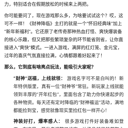
力，特别适合在假期放松的时候来上两把。
你可能要问了，现在游戏那么多，为啥要试试这个？哎，这
可不一样！《财神降临》主打的就是一个“怀旧经典味”加上
“新年新福利”。它还原了老传奇那种热血打怪、爽快爆装备
的核心乐趣，但又把那些繁琐复杂的环节能省则省，让你直
接进入“爽快”模式。一进入游戏，满屏的红灯笼、金元宝，
过年的喜庆气氛直接拉满，心情都跟着好起来了！
那么，它到底有啥亮点玩法，能吸引大家呢？
“财神”送福，上线就领：
游戏名字可不是白叫的！新
年特供版里，真有一位“财神爷”常驻。新玩家上线就能
领到丰厚的“开年红包”，里面包含了助力你快速起步的
各种物资。每天还有定时降临的“财神福运”活动，满地
都能捡到宝，感觉就像现实里捡红包一样开心！
神装好打，爆率感人：
很多游戏打件好装备难如登