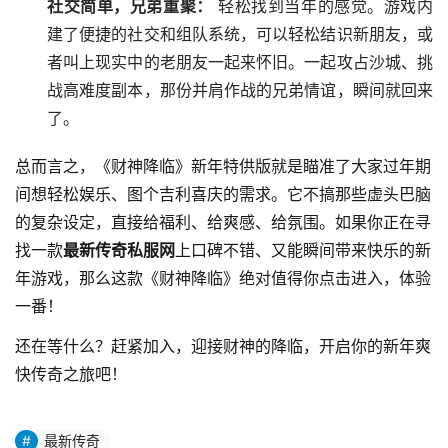
社交简单，兄弟重聚：
轻松找到当年的感觉。游戏内
建了便捷的社交和组队系统，可以轻松结识新朋友，或
者叫上现实中的老朋友一起来怀旧。一起攻占沙城、挑
战高难度副本，那份并肩作战的兄弟情谊，瞬间就回来
了。
总而言之，《财神降临》新年特供版就是瞄准了大家过年期
间想轻松娱乐、图个吉利喜庆的需求。它不搞那些虚头巴脑
的复杂设定，直接给福利、给爽感、给氛围。如果你正在寻
找一款
最新传奇私服网
上口碑不错、又能瞬间带来快乐的新
年游戏，那么这款《财神降临》绝对值得你点击进入，体验
一番！
还在等什么？赶紧加入，迎接财神的降临，开启你的新年爽
快传奇之旅吧！
最新传奇