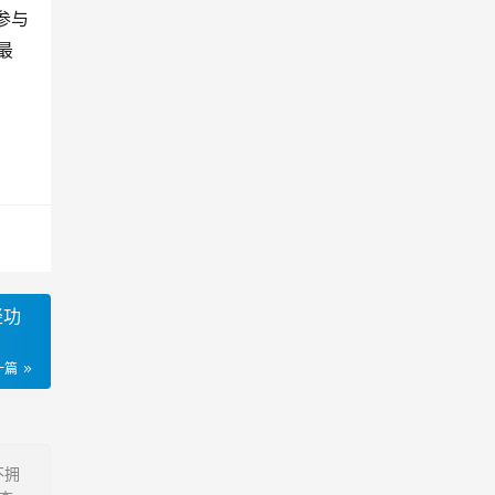
参与
最
轻功
一篇
不拥