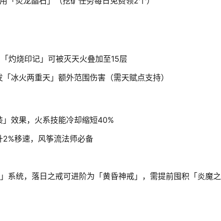
必用「炎龙晶石」（挖矿任务每日免费领2个）
「灼烧印记」可被灭天火叠加至15层
发「冰火两重天」额外范围伤害（需天赋点支持）
」效果，火系技能冷却缩短40%
升2%移速，风筝流法师必备
醒」系统，落日之戒可进阶为「黄昏神戒」，需提前囤积「炎魔之