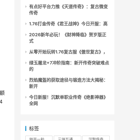
有点好平台力推《天道传奇》：复古微变
传奇
1.76打金传奇《君王战神》今日开服：高
2026新年必玩！《财神降临》贺岁版正
式
从零开始玩转1.76复古服《傲世复古》，
绿玉屠龙+7冲阶指南：新开传奇突破难点
的
烈焰魔盔的获取途径与锻造方法大揭秘：
新开
秒额
今日新服！沉默单职业传奇《绝影神器》
4
全网
标签
刚开一秒传奇
三端互通传奇
沉默传奇