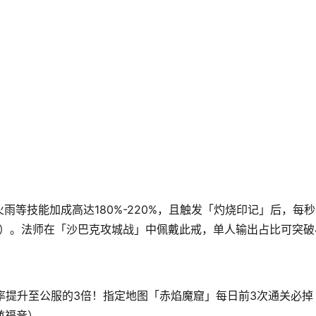
等技能加成高达180%-220%，且触发「灼烧印记」后，每
层）。法师在「沙巴克攻城战」中佩戴此戒，单人输出占比可突破
率提升至公服的3倍！指定地图「赤焰魔窟」每日前3次通关必掉
酋福音）。