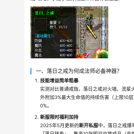
一、落日之戒为何成法师必备神器？
技能增益简单粗暴
实测对比普通戒指，落日之戒对火墙、流星火雨
外附加3%最大生命值的持续伤害（上限10
0%。
新服限时福利加持
2025年5月更新的
新开私服
中，落日之戒爆
「落日残卷」，集齐10张即可兑换成品（非