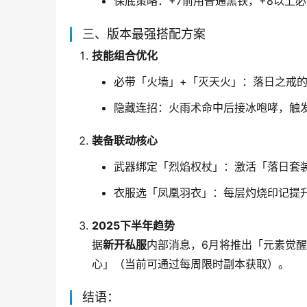
保底策略：+7前用普通黑铁，+8以上
三、版本最强搭配方案
技能组合优化
必带「火墙」+「灭天火」：落日之戒的
隐藏连招：火雨术命中后接冰咆哮，触
装备联动核心
武器绑定「烈焰权杖」：激活「落日套装
衣服选「凤凰羽衣」：每层灼烧印记提
2025下半年趋势
据
新开私服
内部消息，6月将推出「元素觉
心」（当前可通过每周限时副本获取）。
结语：