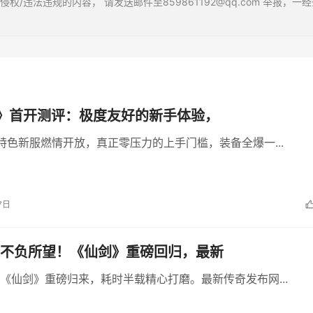
违法违规的内容， 请发送邮件至859861192@qq.com 举报，一经
》首开测评：极度友好的新手体验，
特色新服燃情开放，真正零压力的上手门槛，装备全爆一...
7日
不负所望！《仙剑》重磅回归，最新
《仙剑》重磅归来，耗时半载精心打磨。最新传奇发布网...