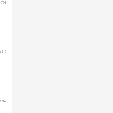
708
517
752