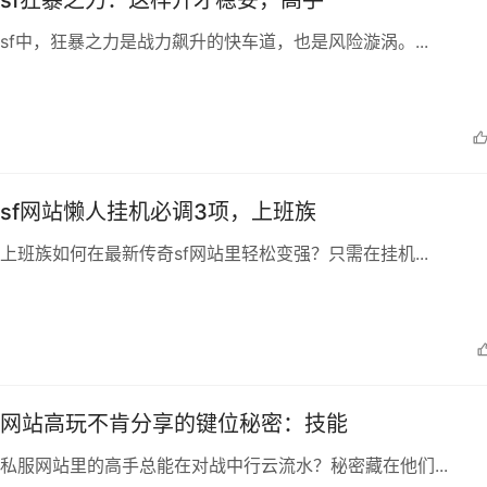
sf狂暴之力：这样开才稳妥，高手
sf中，狂暴之力是战力飙升的快车道，也是风险漩涡。...
sf网站懒人挂机必调3项，上班族
上班族如何在最新传奇sf网站里轻松变强？只需在挂机...
网站高玩不肯分享的键位秘密：技能
私服网站里的高手总能在对战中行云流水？秘密藏在他们...