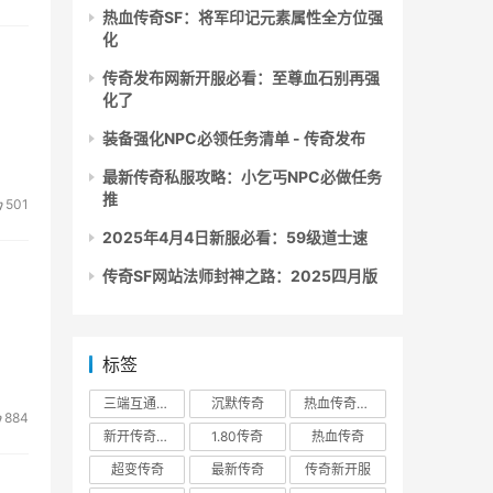
热血传奇SF：将军印记元素属性全方位强
化
传奇发布网新开服必看：至尊血石别再强
化了
装备强化NPC必领任务清单 - 传奇发布
最新传奇私服攻略：小乞丐NPC必做任务
推
501
2025年4月4日新服必看：59级道士速
传奇SF网站法师封神之路：2025四月版
标签
三端互通传奇
沉默传奇
热血传奇私服
884
新开传奇私服
1.80传奇
热血传奇
超变传奇
最新传奇
传奇新开服