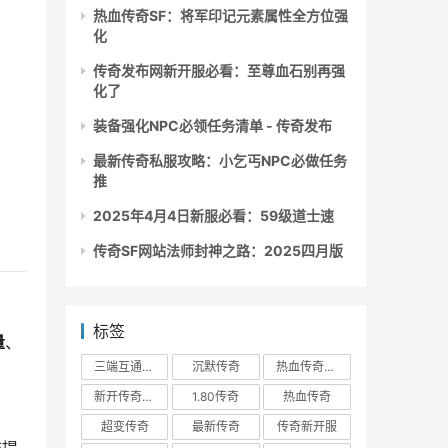
热血传奇SF：将军印记元素属性全方位强
化
传奇发布网新开服必看：至尊血石别再强
化了
装备强化NPC必领任务清单 - 传奇发布
最新传奇私服攻略：小乞丐NPC必做任务
推
2025年4月4日新服必看：59级道士速
传奇SF网站法师封神之路：2025四月版
标签
量
、
三端互通传奇
沉默传奇
热血传奇私服
新开传奇私服
1.80传奇
热血传奇
超变传奇
最新传奇
传奇新开服