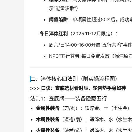
相克必败
：若火属性装备强行淬水材料，
示“能量溃散”）
阈值陷阱
：单项属性超过50%后，成功率
冬日淬体红利
（2025.11-12月限定）：
周六/日14:00-16:00开启“五行共鸣
NPC“五行尊者”每日免费发放【混沌原
二、淬体核心四法则（附实操流程图）
>>> 口诀：查底选材看时辰，轮替垫手稳如神
法则1：查底牌——装备隐藏五行
金属性装备
（刀/剑）：适淬金、土（土生金）
木属性装备
（道袍/扇）：适淬木、水（水生
火属性装备
（法杖/链）：适淬火、木（木生