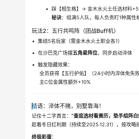
踩【相生格】→ 金木水火土任选材料+5
秘诀
：组满5人队，每人负责盯1种属性
玩法2：五行共鸣阵（团战Buff机）
集结5名玩家（需金木水火土职业各1）
在沙巴克广场摆
五角星阵位
，同步启动淬体
触发隐藏效果：
全员获得【五行护佑】（24小时内淬体免失败
主C位金属性额外+10%
结语：淬体不赌，别墅靠海！
记住十二字真言：
“查底选材看黄历，垫手组阵白
趁着冬日红利期（持续至2025.12.31），按
终极彩蛋
：