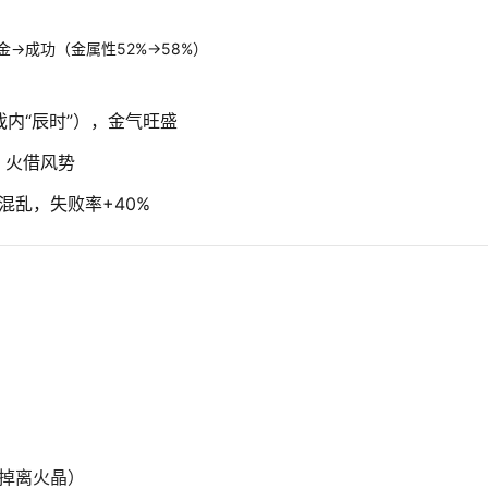
淬金→成功（金属性52%→58%）
戏内“辰时”），金气旺盛
，火借风势
混乱，失败率+40%
必掉离火晶）