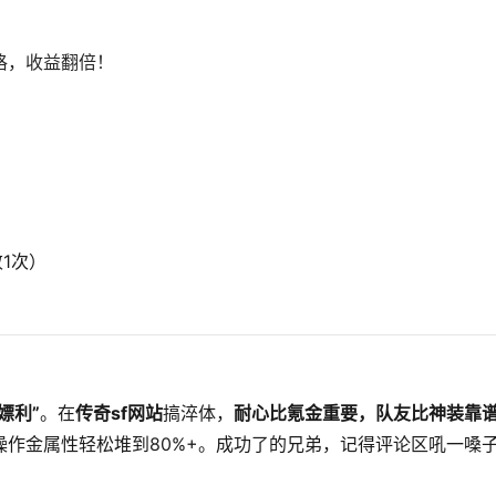
格，收益翻倍！
1次）
嫖利”
。在
传奇sf网站
搞淬体，
耐心比氪金重要，队友比神装靠
攻略操作金属性轻松堆到80%+。成功了的兄弟，记得评论区吼一嗓