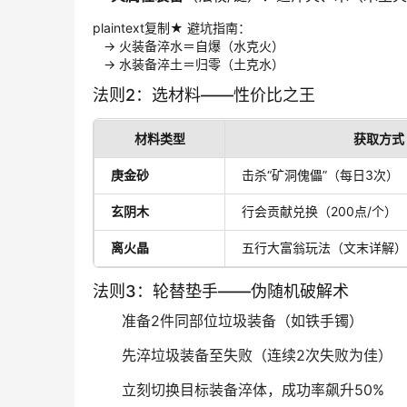
plaintext复制★ 避坑指南：  

   → 火装备淬水＝自爆（水克火）  

   → 水装备淬土＝归零（土克水）
法则2：选材料——性价比之王
材料类型
获取方式
庚金砂
击杀“矿洞傀儡”（每日3次）
玄阴木
行会贡献兑换（200点/个）
离火晶
五行大富翁玩法（文末详解）
法则3：轮替垫手——伪随机破解术
准备2件同部位垃圾装备（如铁手镯）
先淬垃圾装备至失败（连续2次失败为佳）
立刻切换目标装备淬体，成功率飙升50%