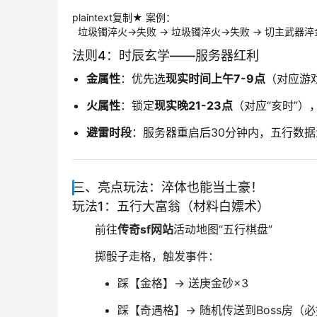
plaintext复制★ 案例：  

  垃圾镯淬火→失败 → 垃圾镯淬火→失败 → 切主武器
法则4：时辰玄学——服务器红利
金属性
：优先选
现实时间上午7-9点
（对应游
火属性
：锁定
现实晚21-23点
（对应“亥时”）
避雷时段
：服务器重启后30分钟内，五行数据
三、亮点玩法：淬体也能当土豪！
玩法1：五行大富翁（材料白嫖术）
前往
传奇sf网站
活动地图“五行棋盘”
掷骰子走格，触发事件：
踩【金格】→ 送庚金砂×3
踩【奇遇格】→ 随机传送到Boss房（