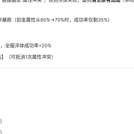
直接触发“属性冲突”，轻则淬体失败，重则
清空原有加成
（系
暴跌（如金属性从60%→70%时，成功率仅剩35%）
”事件，全服淬体成功率+20%
石】（可抵消1次属性冲突）
木）
火）