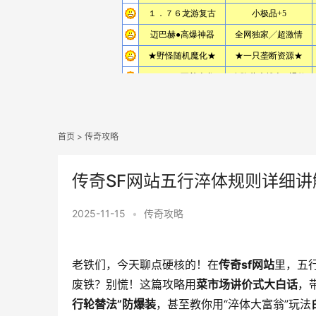
首页
>
传奇攻略
传奇SF网站五行淬体规则详细
2025-11-15
•
传奇攻略
老铁们，今天聊点硬核的！在
传奇sf网站
里，五
废铁？别慌！这篇攻略用
菜市场讲价式大白话
，
行轮替法”防爆装
，甚至教你用“淬体大富翁”玩法