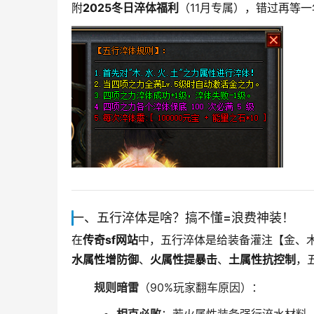
附
2025冬日淬体福利
（11月专属），错过再等
一、五行淬体是啥？搞不懂=浪费神装！
在
传奇sf网站
中，五行淬体是给装备灌注【金、
水属性增防御
、
火属性提暴击
、
土属性抗控制
，
规则暗雷
（90%玩家翻车原因）：