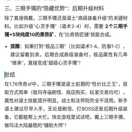
三、三眼手镯的“隐藏优势”：后期升级材料
除了直接佩戴，三眼手镯还是道士“高级装备升级”的关键材
料。比如升级“心灵手镯”（道术2-4）时，需要 
2个三眼手
镯+5块纯度10的黑铁矿
，在“比奇铁匠铺”就能合成。
提醒
：如果打到“极品三眼”（比如道术1-4、防御1-2），
建议留着别卖，后期合成高级装备时，极品属性有几率
“继承”，直接变成“超级心灵手镯”！
总结
在1.76传奇sf中，三眼手镯是道士前期的“性价比之王”，获
取方式简单（祖玛寺庙刷怪、商店购买、玩家交易均可），
属性对道士技能提升明显，战士和法师则完全不适用。新手
道士建议尽早入手，无论是刷怪、打BOSS还是后期升级装
备，它都能帮上大忙。快去游戏里试试吧，戴上三眼手镯，
做玛法大陆最稳的“辅助大师”！