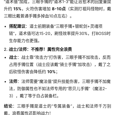
“道术值”加成，三眼手镯的“道术1-3”能让治愈术的回复量提
升约 
15%
，火符伤害增加 
8-10点
（实测打祖玛怪物时，戴
三眼比戴普通手镯多掉血10点左右）。
搭配建议
：道士前期装备“三眼手镯+银蛇剑+灵魂项
链”，道术值可达15-20，刷怪效率提升30%，打BOSS时
生存能力也更强。
2.
战士/法师：不推荐！属性完全浪费
战士
：战士靠“攻击力”打伤害，三眼手镯不加攻击，反而
占用手镯位置（战士应该戴“骑士手镯”加攻击），戴了之
后砍怪伤害会降低约
10%
；
法师
：法师需要“魔法值”提升技能伤害，三眼手镯不加魔
法，防御属性也不如法师专用的“思贝儿手镯”（魔法2-
3），戴了等于白占装备栏。
结论
：三眼手镯是道士的“专属装备”，战士和法师千万别
戴，浪费属性还影响战力！