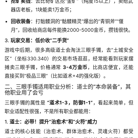
挖矿卖钱
：去比奇矿区挖“金矿”（纯度15以上），卖给武
器店老板，1块能卖1万金币；
回收装备
：打骷髅洞的“骷髅精灵”爆出的“青铜斧”“偃
月”，回收给商店每件能换2000-5000金币，攒钱很快。
3.
玩家交易：低价收“二手货”
游戏中后期，很多高级道士会淘汰三眼手镯，去“土城安全
区”（坐标330.340）的交易市场逛逛，经常能看到玩家摆
摊卖三眼手镯，价格通常 
3-4万金币
，比商店便宜，还能
直接买到“极品三眼”（比如道术+4的强化版）。
二、三眼手镯适用职业分析：道士的“本命装备”，其
他职业用了会亏
三眼手镯的属性是 
“道术1-3，防御1-1”
，看起来简单，但
职业适配性很强，不是所有职业都能用：
1.
道士：必带！提升“治愈术”和“火符”威力
道士的核心技能（治愈术、群体治愈术、灵魂火符）都受