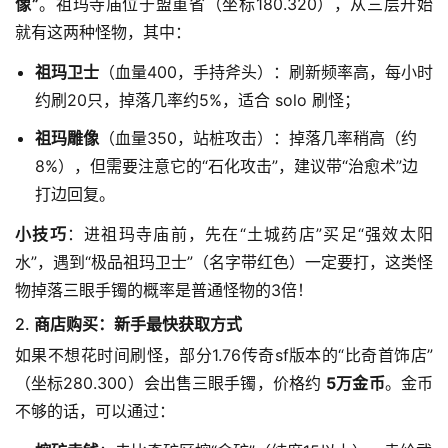
像”
。祖玛寺庙位于盟重省（坐标180.320），从三层开始
就有这两种怪物，其中：
祖玛卫士
（血量400，手持斧头）：刷新频率高，每小时
约刷20只，掉落几率约5%，适合 solo 刷怪；
祖玛雕像
（血量350，站桩攻击）：掉落几率稍高（约
8%），但需要注意它的“石化攻击”，建议带“治愈术”边
打边回复。
小技巧
：进祖玛寺庙前，先在“土城药店”买足“强效太阳
水”，遇到“极品祖玛卫士”（名字带红色）一定要打，这类怪
物掉落三眼手镯的概率是普通怪物的3倍！
2.
商店购买：新手最快获取方式
如果不想花时间刷怪，部分1.76传奇sf版本的“比奇首饰店”
（坐标280.300）会出售三眼手镯，价格约 
5万金币
。金币
不够的话，可以通过：